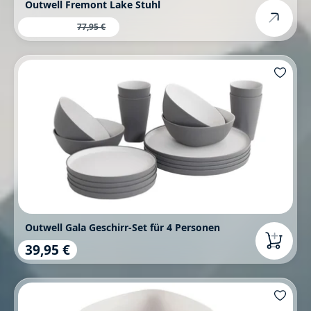
Outwell Fremont Lake Stuhl
63,00 €
Verkaufspreis:
Regulärer Preis:
77,95 €
Outwell Gala Geschirr-Set für 4 Personen
39,95 €
Regulärer Preis: