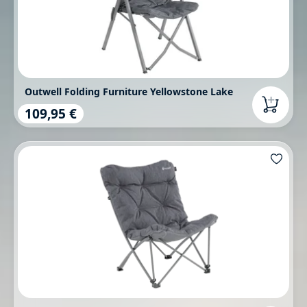
Outwell Folding Furniture Yellowstone Lake
109,95 €
Regulärer Preis: