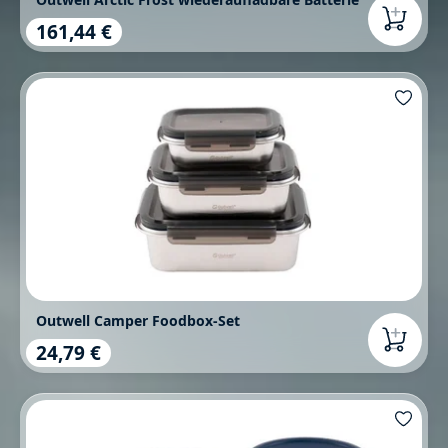
161,44 €
Regulärer Preis:
Outwell Camper Foodbox-Set
24,79 €
Regulärer Preis: