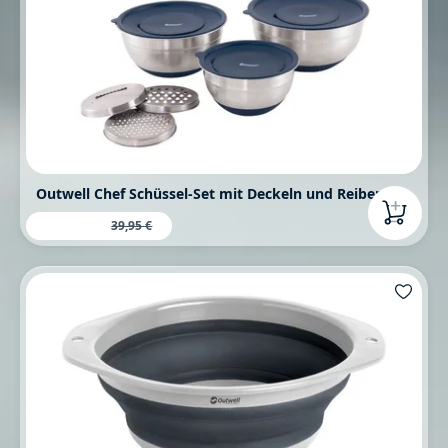
Outwell Chef Schüssel-Set mit Deckeln und Reiben
29,99 €
Verkaufspreis:
Regulärer Preis:
39,95 €