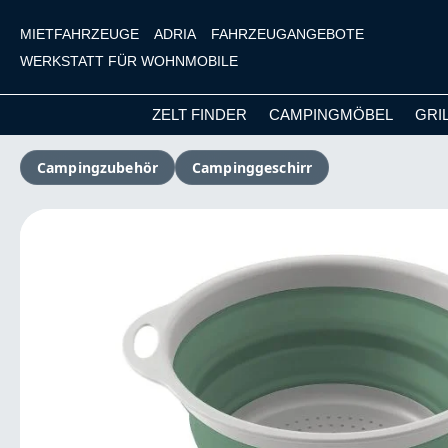
MIETFAHRZEUGE
ADRIA
FAHRZEUGANGEBOTE
WERKSTATT FÜR WOHNMOBILE
ZELT FINDER
CAMPINGMÖBEL
GRI
m Hauptinhalt springen
Zur Suche springen
Zur Hauptnavigation springen
Campingzubehör
Campinggeschirr
Bildergalerie überspringen