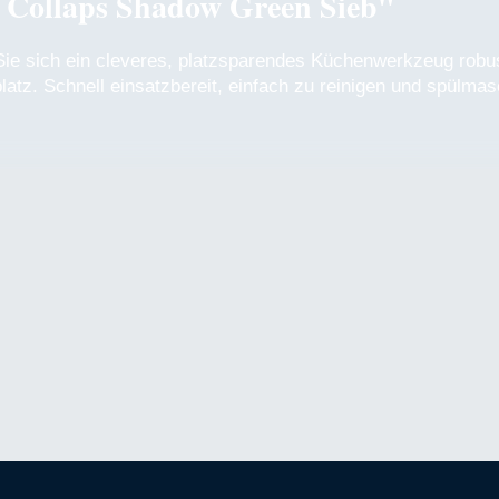
 Collaps Shadow Green Sieb"
Sie sich ein cleveres, platzsparendes Küchenwerkzeug rob
atz. Schnell einsatzbereit, einfach zu reinigen und spülmas