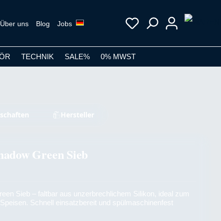
Über uns
Blog
Jobs
ÖR
TECHNIK
SALE%
0% MWST
schaften
Hersteller
Shadow Green Sieb
een Sieb – faltbar aus unzerbrechlichem Silikon, ideal zum
 Speisen. Schnell einsatzbereit und spülmaschinenfest