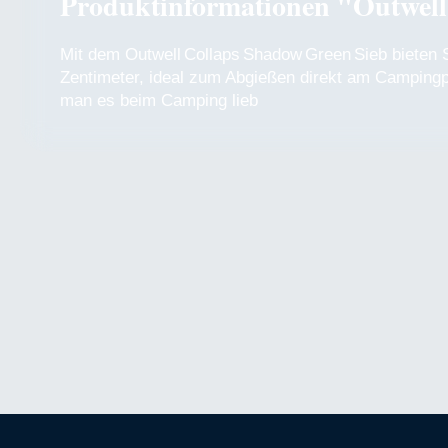
Produktinformationen "Outwell
Mit dem Outwell Collaps Shadow Green Sieb bieten 
Zentimeter, ideal zum Abgießen direkt am Campingpl
man es beim Camping lieb