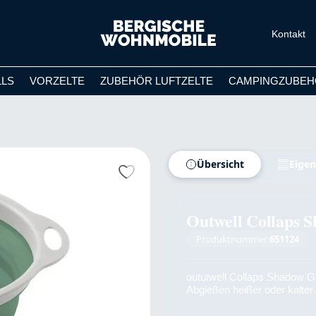
Kontakt
LLS
VORZELTE
ZUBEHÖR LUFTZELTE
CAMPINGZUBEH
Übersicht
Eigen
Outwell Collaps 
Produktnummer:
651124
oututwell Collaps Shadow Gr
Abgießen heißer oder kalter