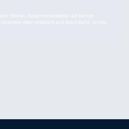
ustes Silikon, zusammenklappbar auf wenige
chinenfest eben praktisch und durchdacht, so wie