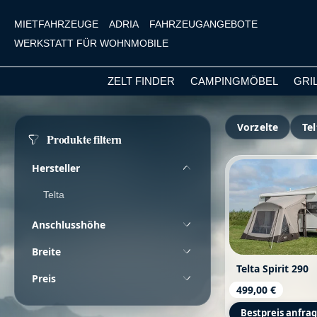
MIETFAHRZEUGE
ADRIA
FAHRZEUGANGEBOTE
WERKSTATT FÜR WOHNMOBILE
ZELT FINDER
CAMPINGMÖBEL
GRI
m Hauptinhalt springen
Zur Suche springen
Zur Hauptnavigation springen
Vorzelte
Tel
Produkte filtern
Hersteller
Telta
Anschlusshöhe
Breite
Telta Spirit 290
Preis
Regulärer Prei
499,00 €
Bestpreis anfra