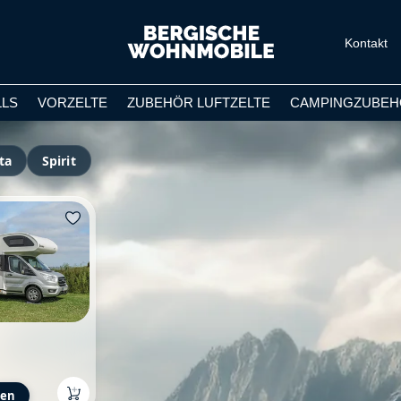
Kontakt
LLS
VORZELTE
ZUBEHÖR LUFTZELTE
CAMPINGZUBEH
ta
Spirit
s:
gen