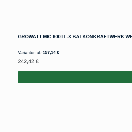
Varianten ab
157,14 €
Regulärer Preis:
242,42 €