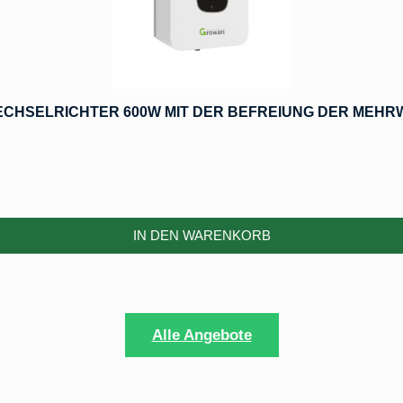
GROWATT MIC 600TL-X BALKONKRAFTWERK WECHSELRICHTER 600W MIT DER B
IN DEN WARENKORB
Alle Angebote