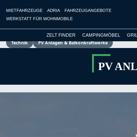
MIETFAHRZEUGE
ADRIA
FAHRZEUGANGEBOTE
WERKSTATT FÜR WOHNMOBILE
ZELT FINDER
CAMPINGMÖBEL
GRI
Technik
PV Anlagen & Balkonkraftwerke
m Hauptinhalt springen
Zur Suche springen
Zur Hauptnavigation springen
PV AN