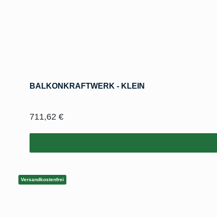
BALKONKRAFTWERK - KLEIN
Regulärer Preis:
711,62 €
Versandkostenfrei