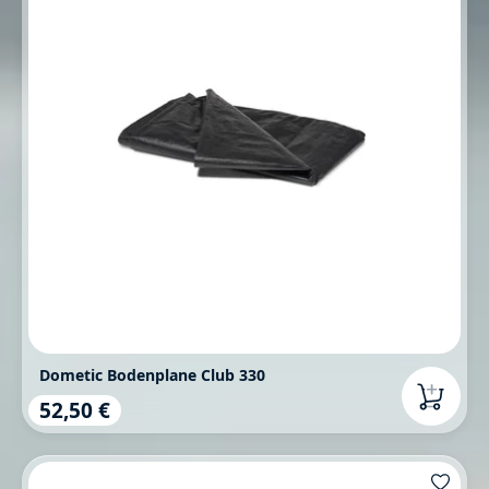
Dometic Bodenplane Club 330
52,50 €
Regulärer Preis: