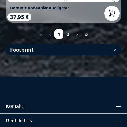
Dometic Bodenplane Tailgater
37,95 €
Regulärer Preis:
1
2
Seite
Seite
Footprint
Kontakt
Rechtliches