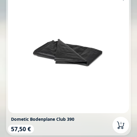
Dometic Bodenplane Club 390
57,50 €
Regulärer Preis: