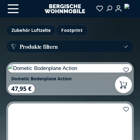
Zum Hauptinhalt springen
Zubehör Luftzelte
Footprint
Produkte filtern
Dometic Bodenplane Action
47,95 €
Regulärer Preis: