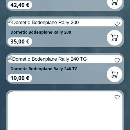
42,49 €
Regulärer Preis:
Dometic Bodenplane Rally 200
35,00 €
Regulärer Preis:
Dometic Bodenplane Rally 240 TG
19,00 €
Regulärer Preis: