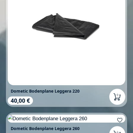
Dometic Bodenplane Leggera 220
40,00 €
Regulärer Preis:
Dometic Bodenplane Leggera 260