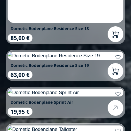
Dometic Bodenplane Residence Size 18
85,00 €
Regulärer Preis:
Dometic Bodenplane Residence Size 19
63,00 €
Regulärer Preis:
Dometic Bodenplane Sprint Air
19,95 €
Regulärer Preis: