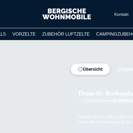
Kontakt
LLS
VORZELTE
ZUBEHÖR LUFTZELTE
CAMPINGZUBEH
Übersicht
Eigen
Dometic Bodenpla
Produktnummer:
912000036
Halten Sie Ihr Zelt sauber u
sinnvolle Erweiterung für Ihr