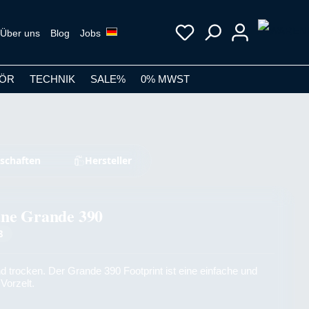
Über uns
Blog
Jobs
ÖR
TECHNIK
SALE%
0% MWST
schaften
Hersteller
ne Grande 390
8
nd trocken. Der Grande 390 Footprint ist eine einfache und
 Vorzelt.