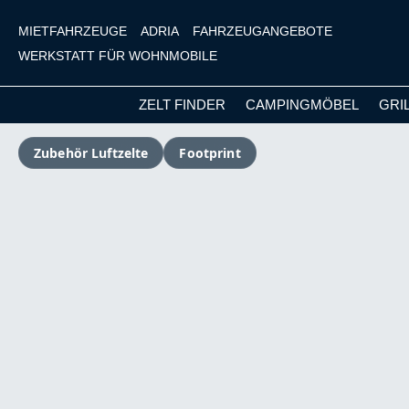
MIETFAHRZEUGE
ADRIA
FAHRZEUGANGEBOTE
WERKSTATT FÜR WOHNMOBILE
ZELT FINDER
CAMPINGMÖBEL
GRI
m Hauptinhalt springen
Zur Suche springen
Zur Hauptnavigation springen
Zubehör Luftzelte
Footprint
Bildergalerie überspringen
Versandkostenfrei