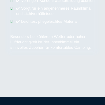
✔️ Verringert Kondenswasserbildung deutlich
✔️ Sorgt für ein angenehmeres Raumklima
und Lichtverhältnisse
✔️ Leichtes, pflegeleichtes Material
Besonders bei kühlerem Wetter oder hoher
Luftfeuchtigkeit ist der Innenhimmel ein
sinnvolles Zubehör für komfortables Camping.