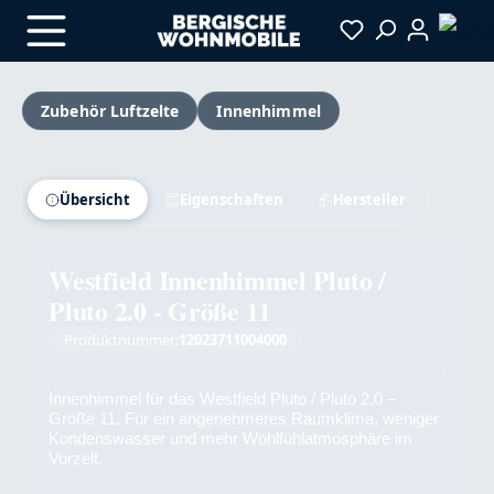
Zum Hauptinhalt springen
Zubehör Luftzelte
Innenhimmel
Bildergalerie überspringen
Versandkostenfrei
Übersicht
Eigenschaften
Hersteller
Westfield Innenhimmel Pluto /
Pluto 2.0 - Größe 11
Produktnummer:
12023711004000
Innenhimmel für das Westfield Pluto / Pluto 2.0 –
Größe 11. Für ein angenehmeres Raumklima, weniger
Kondenswasser und mehr Wohlfühlatmosphäre im
Vorzelt.