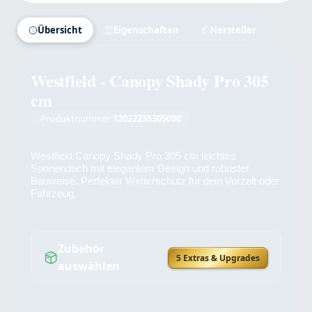
Übersicht
Eigenschaften
Hersteller
Westfield - Canopy Shady Pro 305
cm
Produktnummer:
12022235305000
Westfield Canopy Shady Pro 305 cm leichtes
Sonnendach mit elegantem Design und robuster
Bauweise. Perfekter Wetterschutz für dein Vorzelt oder
Fahrzeug.
Zubehör
5 Extras & Upgrades
auswählen