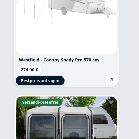
Westfield - Canopy Shady Pro 570 cm
Regulärer Preis:
274,00 €
Bestpreis anfragen
Versandkostenfrei