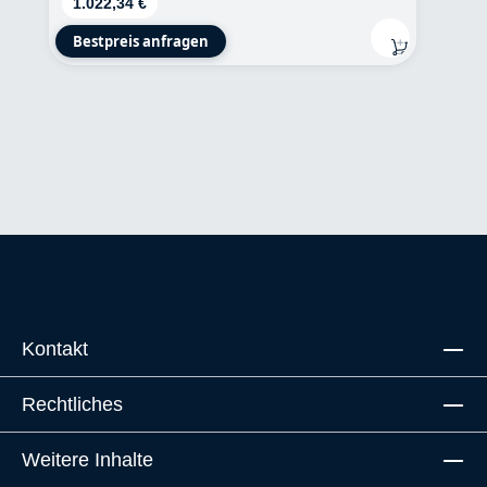
Regulärer Preis:
1.022,34 €
Bestpreis anfragen
Kontakt
Rechtliches
Weitere Inhalte