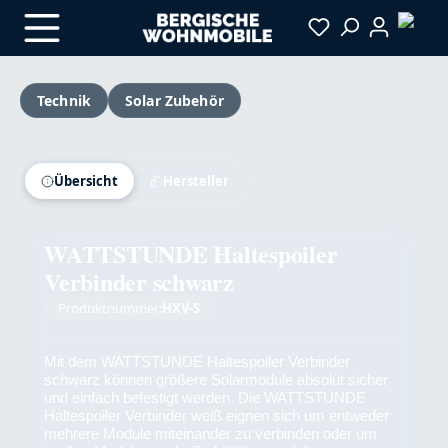
Zum Hauptinhalt springen
Technik
Solar Zubehör
Bildergalerie überspringen
Übersicht
Hersteller
WATTSTUNDE Haltespoiler
Verbinder schwarz
Produktnummer:
HXV-S
Mit dem WATTSTUNDE Haltespoiler Verbinder
schwarz können größere Solarmodule absolut sicher
und einfach befestigt werden. Die WATTSTUNDE
Haltespoiler Verbinder weiß eignen sich um entweder
mehrere Module miteinander zu verbinden oder um