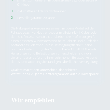
Einfach zu montieren mit dem Sikaflex 252i oder Betalink
K1 Kleber
inkl. rostfreien Edelstahlschrauben
Herstellergarantie 20 Jahre
Die Haltespoiler werden zusammen mit dem Modul auf dem
Fahrzeugdach verklebt, entweder mit Betalink K1 Kleber oder
dem Sikaflex 252i Konstruktionskleber. Die Profile sorgen für
einen besseren Windwiderstand beim Fahren und durch den
Abstand des Solarmoduls zur Befestigungsfläche für eine
optimale Hinterlüftung des Moduls. Die WATTSTUNDE
Solar
®
Halterungen und Befestigungen unterscheiden sich von
vielen anderen aufgrund Ihrer sehr hohen Belastbarkeit und
der UV und witterungsbeständigen Oberflächenversiegelung.
Qualität macht den Unterschied, daher bietet
Wattstunde
20 Jahre Herstellergarantie auf die Haltespoiler!
®
Wir empfehlen
Produktgalerie überspringen