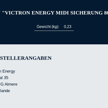
"VICTRON ENERGY MIDI SICHERUNG 80A
Gewicht (kg):
0,23
STELLERANGABEN
n Energy
al 35
JG Almere
rlande