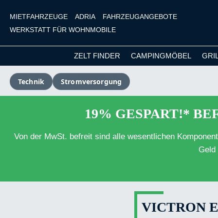
MIETFAHRZEUGE
ADRIA
FAHRZEUGANGEBOTE
WERKSTATT FÜR WOHNMOBILE
ZELT FINDER
CAMPINGMÖBEL
GRI
m Hauptinhalt springen
Zur Suche springen
Zur Hauptnavigation springen
Technik
Stromversorgung
19% GESPART!* BEF
Von der MwSt. befreit sind alle wesentlichen Komponen
Geld 
VICTRON E