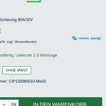
Sicherung 80A/32V
€
eis:
wSt. zzgl. Versandkosten
ndfertig, Lieferzeit 1-3 Werktage
hlen
OHNE MWST
mmer:
CIP132080010-MwSt
 Anzahl: Gib den gewünschten Wert ein ode
IN DEN WARENKORB
Stk