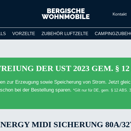
Kontakt
LLS
VORZELTE
ZUBEHÖR LUFTZELTE
CAMPINGZUBEH
REIUNG DER UST 2023 GEM. § 12 
ten zur Erzeugung sowie Speicherung von Strom. Jetzt gleic
schon bei der Bestellung sparen.
*Gilt nur für DE, gem. § 12 ABS.
NERGY MIDI SICHERUNG 80A/32V