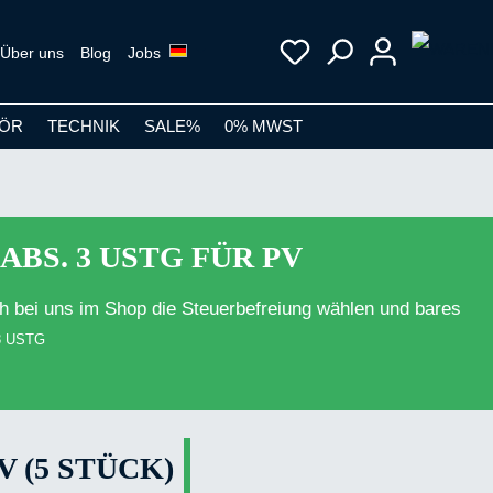
Über uns
Blog
Jobs
ÖR
TECHNIK
SALE%
0% MWST
ABS. 3 USTG FÜR PV
h bei uns im Shop die Steuerbefreiung wählen und bares
 3 USTG
 (5 STÜCK)