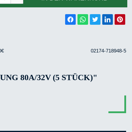
0€
02174-718948-5
G 80A/32V (5 STÜCK)"