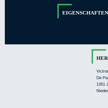
EIGENSCHAFTEN 
HER
Victro
De Pa
1351 
Niede