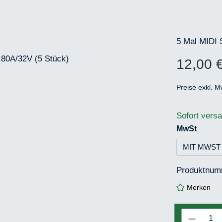
5 Mal MIDI 
12,00 
Regulärer Pr
Preise exkl. M
Sofort versa
auswä
MwSt
MIT MWST
Produktnu
Merken
Produkt