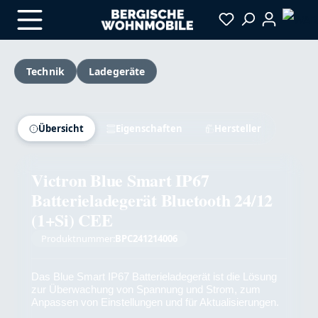
Zum Hauptinhalt springen
Technik
Ladegeräte
Bildergalerie überspringen
Versandkostenfrei
Übersicht
Eigenschaften
Hersteller
Victron Blue Smart IP67
Batterieladegerät Bluetooth 24/12
(1+Si) CEE
Produktnummer:
BPC241214006
Das Blue Smart IP67 Batterieladegerät ist die Lösung
zur Überwachung von Spannung und Strom, zum
Anpassen von Einstellungen und für Aktualisierungen.