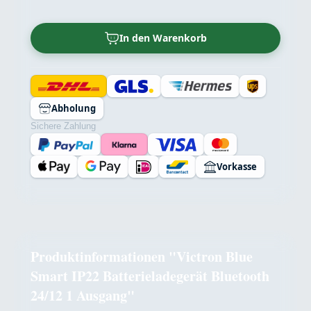
In den Warenkorb
Abholung
Sichere Zahlung
Vorkasse
Produktinformationen "Victron Blue
Smart IP22 Batterieladegerät Bluetooth
24/12 1 Ausgang"