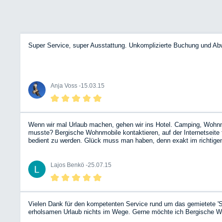
Super Service, super Ausstattung. Unkomplizierte Buchung und Ab
Anja Voss -
15.03.15
Wenn wir mal Urlaub machen, gehen wir ins Hotel. Camping, Wohnmobi
musste? Bergische Wohnmobile kontaktieren, auf der Internetseit
bedient zu werden. Glück muss man haben, denn exakt im richtigen 
Döbelner Land). Trotz der 1.800 km Fahrtstrecke sehr entspannt. D
an das BWM-Team! Übrigens, allen Befürchtungen zum Trotz: unterm
Lajos Benkö -
25.07.15
Vielen Dank für den kompetenten Service rund um das gemietete 'S
erholsamen Urlaub nichts im Wege. Gerne möchte ich Bergische W