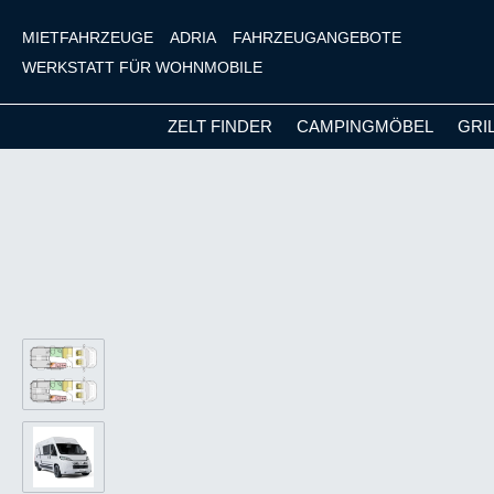
MIETFAHRZEUGE
ADRIA
FAHRZEUGANGEBOTE
WERKSTATT FÜR WOHNMOBILE
ZELT FINDER
CAMPINGMÖBEL
GRI
m Hauptinhalt springen
Zur Suche springen
Zur Hauptnavigation springen
Bildergalerie überspringen