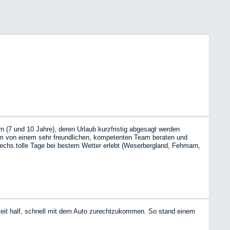
n (7 und 10 Jahre), deren Urlaub kurzfristig abgesagt werden
um von einem sehr freundlichen, kompetenten Team beraten und
sechs tolle Tage bei bestem Wetter erlebt (Weserbergland, Fehmarn,
bnis mit einem WoMo war: das werde ich sicher wiederholen! Danke
keit half, schnell mit dem Auto zurechtzukommen. So stand einem