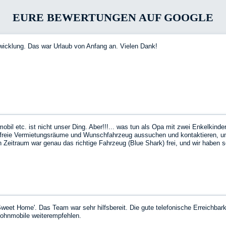
EURE BEWERTUNGEN AUF GOOGLE
wicklung. Das war Urlaub von Anfang an. Vielen Dank!
l etc. ist nicht unser Ding. Aber!!!... was tun als Opa mit zwei Enkelkinder
e freie Vermietungsräume und Wunschfahrzeug aussuchen und kontaktieren, 
Zeitraum war genau das richtige Fahrzeug (Blue Shark) frei, und wir haben 
as Fahrzeug war top, alles drin, alles dran, und obwohl es mein erstes Erle
 Strich war es nicht teurer als das ursprünglich geplante Hotel….
weet Home'. Das Team war sehr hilfsbereit. Die gute telefonische Erreichbar
ohnmobile weiterempfehlen.