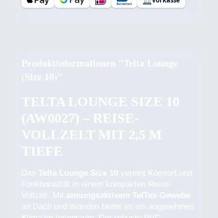
Vorkasse
Produktinformationen "Telta Lounge
(Size 10)"
TELTA LOUNGE SIZE 10
(AW0027) – REISE-
VOLLZELT MIT 2,5 M
TIEFE
Das
Telta Lounge Size 10
vereint Komfort und
Funktionalität in einem kompakten Reise-
Vollzelt. Mit
atmungsaktivem TelTex-Gewebe
an Dach und Wänden bietet es ein angenehmes
Klima im Innenraum. Der robuste PVC-