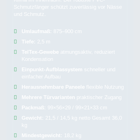
Schmutzfänger schützt zuverlässig vor Nässe
und Schmutz.
Umlaufmaß:
875–900 cm
Tiefe:
2,5 m
TelTex-Gewebe
atmungsaktiv, reduziert
Kondensation
Einpunkt-Aufblassystem
schneller und
einfacher Aufbau
Herausnehmbare Paneele
flexible Nutzung
Mehrere Türvarianten
praktischer Zugang
Packmaß:
99×56×29 / 99×21×33 cm
Gewicht:
21,5 / 14,5 kg netto Gesamt 36,0
kg
Mindestgewicht:
18,2 kg