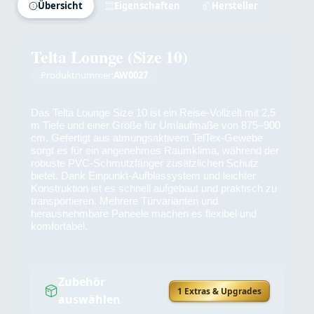
Übersicht
Eigenschaften
Hersteller
Telta Lounge (Size 10)
Produktnummer:
AW0027
Das Telta Lounge Size 10 ist ein Reise-Vollzelt mit 2,5
m Tiefe und einer Größe für Umlaufmaße von 875–900
cm. Gefertigt aus atmungsaktivem TelTex-Gewebe
sorgt es für ein angenehmes Raumklima, während der
robuste PVC-Schmutzfänger zusätzlichen Schutz
bietet. Dank Einpunkt-Aufblassystem und leichter
Konstruktion ist es schnell aufgebaut und praktisch zu
transportieren. Mehrere Türvarianten und
herausnehmbare Paneele machen es flexibel und
komfortabel.
Zubehör
1 Extras & Upgrades
auswählen