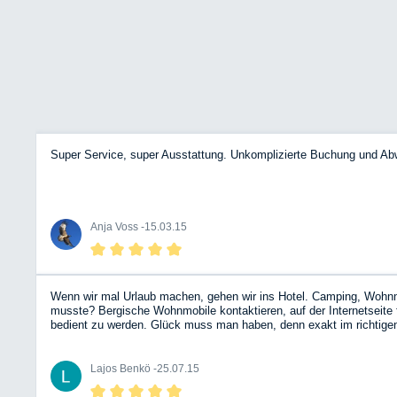
Super Service, super Ausstattung. Unkomplizierte Buchung und Ab
Anja Voss -
15.03.15
Wenn wir mal Urlaub machen, gehen wir ins Hotel. Camping, Wohnmobi
musste? Bergische Wohnmobile kontaktieren, auf der Internetseit
bedient zu werden. Glück muss man haben, denn exakt im richtigen 
Döbelner Land). Trotz der 1.800 km Fahrtstrecke sehr entspannt. D
an das BWM-Team! Übrigens, allen Befürchtungen zum Trotz: unterm
Lajos Benkö -
25.07.15