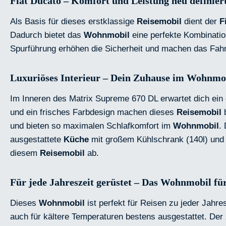
Fiat Ducato – Komfort und Leistung neu definier
Als Basis für dieses erstklassige
Reisemobil
dient der
F
Dadurch bietet das
Wohnmobil
eine perfekte Kombinatio
Spurführung erhöhen die Sicherheit und machen das Fah
Luxuriöses Interieur – Dein Zuhause im Wohnmo
Im Inneren des Matrix Supreme 670 DL erwartet dich e
und ein frisches Farbdesign machen dieses
Reisemobil
b
und bieten so maximalen Schlafkomfort im
Wohnmobil
.
ausgestattete
Küche
mit großem Kühlschrank (140l) und 
diesem
Reisemobil
ab.
Für jede Jahreszeit gerüstet – Das Wohnmobil für 
Dieses
Wohnmobil
ist perfekt für Reisen zu jeder Jahr
auch für kältere Temperaturen bestens ausgestattet. De