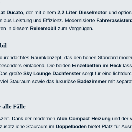
t
iat Ducato
, der mit einem
2,2-Liter-Dieselmotor
und optio
n aus Leistung und Effizienz. Modernisierte
Fahrerassisten
ren in diesem
Reisemobil
zum Vergnügen.
bil
in durchdachtes Raumkonzept, das den hohen Standard mode
esonders einladend. Die beiden
Einzelbetten im Heck
lass
 Das große
Sky Lounge-Dachfenster
sorgt für eine lichtdu
viel Stauraum sowie das luxuriöse
Badezimmer
mit separat
alle Fälle
eszeit. Dank der modernen
Alde-Compact Heizung
und der 
r zusätzliche Stauraum im
Doppelboden
bietet Platz für Aus