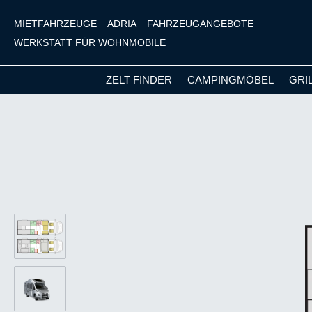
MIETFAHRZEUGE
ADRIA
FAHRZEUGANGEBOTE
WERKSTATT FÜR WOHNMOBILE
ZELT FINDER
CAMPINGMÖBEL
GRI
m Hauptinhalt springen
Zur Suche springen
Zur Hauptnavigation springen
Bildergalerie überspringen