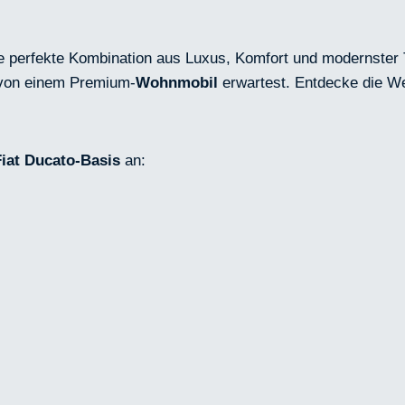
ie perfekte Kombination aus Luxus, Komfort und modernster T
u von einem Premium-
Wohnmobil
erwartest. Entdecke die Wel
Fiat Ducato-Basis
an: