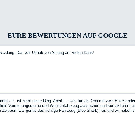
EURE BEWERTUNGEN AUF GOOGLE
wicklung. Das war Urlaub von Anfang an. Vielen Dank!
l etc. ist nicht unser Ding. Aber!!!... was tun als Opa mit zwei Enkelkinder
e freie Vermietungsräume und Wunschfahrzeug aussuchen und kontaktieren, 
Zeitraum war genau das richtige Fahrzeug (Blue Shark) frei, und wir haben 
as Fahrzeug war top, alles drin, alles dran, und obwohl es mein erstes Erle
 Strich war es nicht teurer als das ursprünglich geplante Hotel….