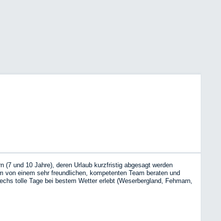
n (7 und 10 Jahre), deren Urlaub kurzfristig abgesagt werden
um von einem sehr freundlichen, kompetenten Team beraten und
sechs tolle Tage bei bestem Wetter erlebt (Weserbergland, Fehmarn,
bnis mit einem WoMo war: das werde ich sicher wiederholen! Danke