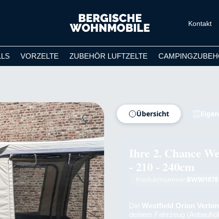
Kontakt
LLS
VORZELTE
ZUBEHÖR LUFTZELTE
CAMPINGZUBEH
Übersicht
Eigen
Ihre 2. Chance We
- 210 - 240cm
Produktnummer:
BW901878
Die
Westfield Orion Verbi
deinem Fahrzeug (Anbauhöhe