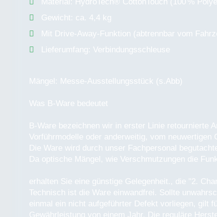
Material: HydroTech® CottonTouch (100 % Polye
Gewicht: ca. 4,4 kg
Mit Drive-Away-Funktion (abtrennbar vom Fahrz
Lieferumfang: Verbindungsschleuse
Mängel: Messe-Ausstellungsstück (s.Abb)
Was B-Ware bedeutet
B-Ware bezeichnen wir in erster Linie retournierte A
Vorführmodelle oder anderweitig, vom neuwertigen 
Die Ware wird durch unser Fachpersonal begutachte
Da optische Mängel, wie Verschmutzungen die Funkti
erhalten Sie eine günstige Gelegenheit., die "2. Cha
Technisch ist die Ware einwandfrei. Sollte unwahrs
einmal ein nicht aufgeführter Defekt vorliegen, gilt
Gewährleistung von einem Jahr. Die reguläre Herstel