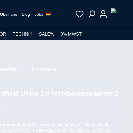
Über uns
Blog
Jobs
ÖR
TECHNIK
SALE%
0% MWST
schaften
Hersteller
stfield Orion 2.0 Verbindungsschleuse 2
ndungsschleuse 2
verbindet das Orion 2.0 Hauptzelt mit
 210–240 cm) – wettergeschützt, flexibel und mit Drive-