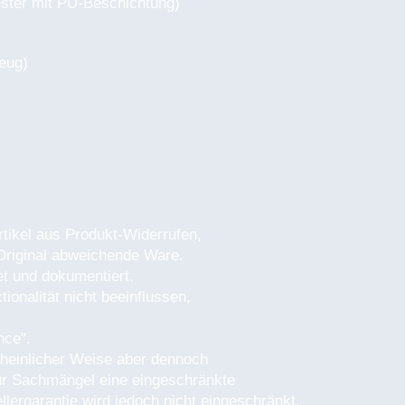
ster mit PU-Beschichtung)
eug)
rtikel aus Produkt-Widerrufen,
Original abweichende Ware.
t und dokumentiert.
onalität nicht beeinflussen,
nce".
cheinlicher Weise aber dennoch
 für Sachmängel eine eingeschränkte
lergarantie wird jedoch nicht eingeschränkt.