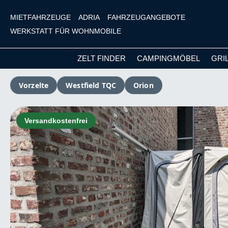
MIETFAHRZEUGE
ADRIA
FAHRZEUGANGEBOTE
WERKSTATT FÜR WOHNMOBILE
ZELT FINDER
CAMPINGMÖBEL
GRI
m Hauptinhalt springen
Zur Suche springen
Zur Hauptnavigation springen
Vorzelte
Westfield TQC
Orion
Bildergalerie überspringen
Versandkostenfrei