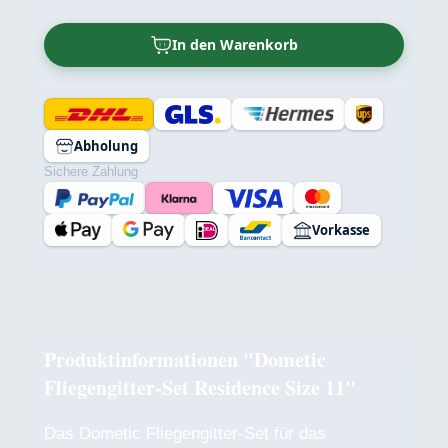
In den Warenkorb
Abholung
Sichere Zahlung
Vorkasse
Produktinformationen "Dometic
Fliegengitter-Set Residence Size 11"
Das Dometic Fliegengitter-Set für das