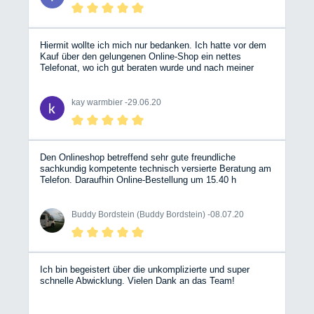
Hiermit wollte ich mich nur bedanken. Ich hatte vor dem
Kauf über den gelungenen Online-Shop ein nettes
Telefonat, wo ich gut beraten wurde und nach meiner
Onlinebestellung hatte ich kurze Zeit später die
Versandbestätigung. Das fast 30kg Paket war dann am
Samstag ca. 24 Stunden später bei mir. Wirklich toll.
kay warmbier -
29.06.20
Den Onlineshop betreffend sehr gute freundliche
sachkundig kompetente technisch versierte Beratung am
Telefon. Daraufhin Online-Bestellung um 15.40 h
abgeschlossen, Lieferung am folgenden Tag mit DPD um
10.38 (!!!)
Buddy Bordstein (Buddy Bordstein) -
08.07.20
Ich bin begeistert über die unkomplizierte und super
schnelle Abwicklung. Vielen Dank an das Team!