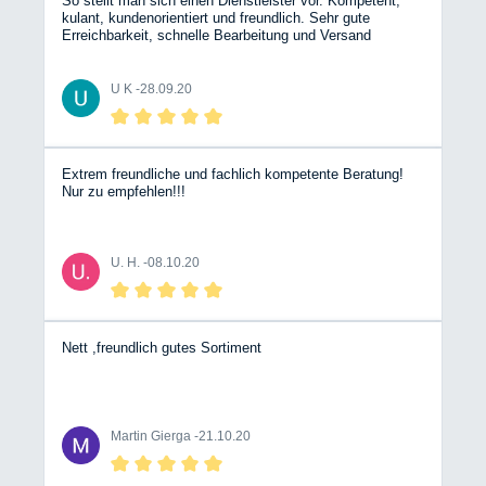
So stellt man sich einen Dienstleister vor. Kompetent,
kulant, kundenorientiert und freundlich. Sehr gute
Erreichbarkeit, schnelle Bearbeitung und Versand
Bergische Wohnmobile jederzeit gerne wieder. Da könnte
such ein Hobbyhändler aus Stuttgart eine ganze dicke
Scheibe von abschneiden. Die sind genau das Gegenteil.
U K -
28.09.20
Nochmals dickes Lob dem Team Mit freundlichen Grüßen
Udo Krines
Extrem freundliche und fachlich kompetente Beratung!
Nur zu empfehlen!!!
U. H. -
08.10.20
Nett ,freundlich gutes Sortiment
Martin Gierga -
21.10.20