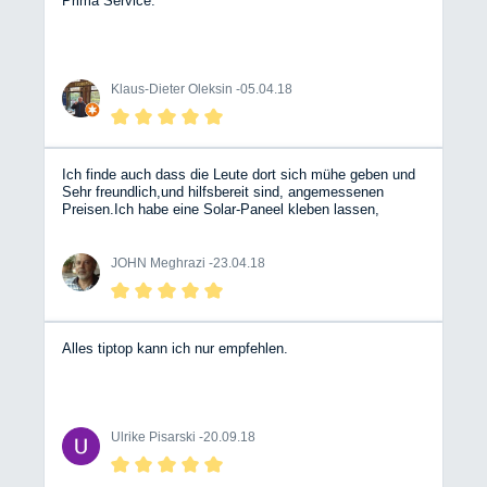
Prima Service.
Klaus-Dieter Oleksin -
05.04.18
Ich finde auch dass die Leute dort sich mühe geben und
Sehr freundlich,und hilfsbereit sind, angemessenen
Preisen.Ich habe eine Solar-Paneel kleben lassen,
andere Werkstätten wollten nur Komplett Anlage für
teures Geld einbauen.Ich bin sehr zufrieden und werde
dem nächst TÜV und mein Kuli bei diese Firma machen
JOHN Meghrazi -
23.04.18
lassen obwohl ich lange fahren muss es lohnt sich. John
Meghrazi Dipl.-Ing. Auch diesmal bei mein weitere
Besuch b.z.w Serviceleistungen Gas-Abnahme war ich
recht zufrieden. John Meghrazi Dipl.-Ing.
Alles tiptop kann ich nur empfehlen.
Ulrike Pisarski -
20.09.18