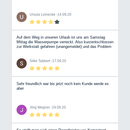
Ursula Leinecke -
14.09.20
Auf dem Weg in unseren Urlaub ist uns am Samstag
Mittag die Wasserpumpe verreckt. Also kurzentschlossen
zur Werkstatt gefahren (unangemeldet) und das Problem
erklärt. Sofort hat sich ein Mechaniker Zeit genommen
und hat alles durchgemessen und anschließend die
defekte Wasserpumpe getauscht. Alles gut erklärt,
Silke Tabbert -
17.09.20
entspannt und freundlich geblieben. Sehr netter und
zuvorkommender Service! Werkstatt und die eifrigen
Mitarbeiter kann ich nur empfehlen.
Sehr freundlich war bis jetzt noch kein Kunde werde es
aber
Jörg Wegner -
19.09.20