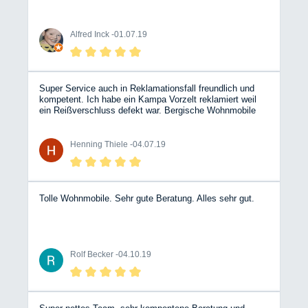
Alfred Inck -
01.07.19
Super Service auch in Reklamationsfall freundlich und
kompetent. Ich habe ein Kampa Vorzelt reklamiert weil
ein Reißverschluss defekt war. Bergische Wohnmobile
(Hr. Ochsendorf) hat die gesamte Abwicklung mit dem
Zelthersteller übernommen und ein nagelneues Zelt
geliefert. Meine Nachfragen wurden stets freundlich und
Henning Thiele -
04.07.19
zeitnah beantwortet. Besser geht es nicht! Mir hat das so
gut gefallen, dass ich gleich noch ein Erweiterungszelt
dort bestellt habe.
Tolle Wohnmobile. Sehr gute Beratung. Alles sehr gut.
Rolf Becker -
04.10.19