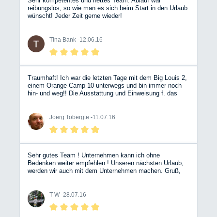
Sehr kompetentes und nettes Team. Ablauf war
reibungslos, so wie man es sich beim Start in den Urlaub
wünscht! Jeder Zeit gerne wieder!
Tina Bank -
12.06.16
Traumhaft! Ich war die letzten Tage mit dem Big Louis 2,
einem Orange Camp 10 unterwegs und bin immer noch
hin- und weg!! Die Ausstattung und Einweisung f. das
Fahrzeug war vorbildlich und sehr angenehm. Ein echt
guter Partner in Sachen Wohnmobile.. Die Jungs und
Maedels wissen genau, was sie tun!! :) Nicht lange
Joerg Tobergte -
11.07.16
fackeln und buchen..
Sehr gutes Team ! Unternehmen kann ich ohne
Bedenken weiter empfehlen ! Unseren nächsten Urlaub,
werden wir auch mit dem Unternehmen machen. Gruß,
T.W.
T W -
28.07.16