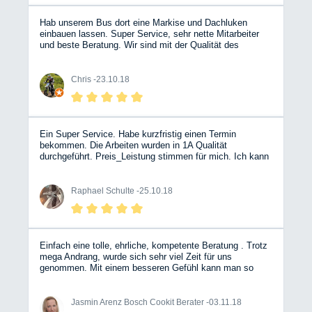
Hab unserem Bus dort eine Markise und Dachluken
einbauen lassen. Super Service, sehr nette Mitarbeiter
und beste Beratung. Wir sind mit der Qualität des
„Ausbaus“ sehr zufrieden.
Chris -
23.10.18
Ein Super Service. Habe kurzfristig einen Termin
bekommen. Die Arbeiten wurden in 1A Qualität
durchgeführt. Preis_Leistung stimmen für mich. Ich kann
euch nur weiter empfehlen und ich kommen gerne wieder.
Grund war eine undichte Wasserleitung (irgendwo) Hier
hat sich gezeigt, das die Kollegen ihr Handwerk
Raphael Schulte -
25.10.18
verstehen, da sie schon eine Idee hatte wo es her
kommt. EIne verbogene Trittstufe wurde gerichtet, das
ersparte mir eine Neue zu kaufen.
Einfach eine tolle, ehrliche, kompetente Beratung . Trotz
mega Andrang, wurde sich sehr viel Zeit für uns
genommen. Mit einem besseren Gefühl kann man so
eine Investition nicht tätigen. Wir sind überglücklich.
Vielen dank an das Team 😀
Jasmin Arenz Bosch Cookit Berater -
03.11.18