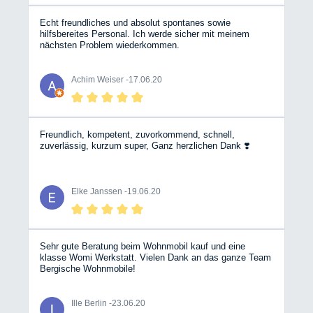
Kaffee's mit der 1450 Watt- Ma- schine zu,
Handys,Laptop, 2 TV's und der Haarfön hängen am
Wechselrichter und der Strom wird nicht alle. Ich bin
Echt freundliches und absolut spontanes sowie
super begeistert von den LiFePo4 Batterien, endlich mal
hilfsbereites Personal. Ich werde sicher mit meinem
genügend Energie. Meine alten Banner AGM hätten am
nächsten Problem wiederkommen.
2.Tag schon die Flügel gestreckt. Meine Meinung : In
jedes Wohnmobil gehören diese Batterien schon ab Werk
eingebaut. Ich bin Ihnen sehr dankbar.
Achim Weiser -
17.06.20
Freundlich, kompetent, zuvorkommend, schnell,
zuverlässig, kurzum super, Ganz herzlichen Dank ❣️
Elke Janssen -
19.06.20
Sehr gute Beratung beim Wohnmobil kauf und eine
klasse Womi Werkstatt. Vielen Dank an das ganze Team
Bergische Wohnmobile!
Ille Berlin -
23.06.20