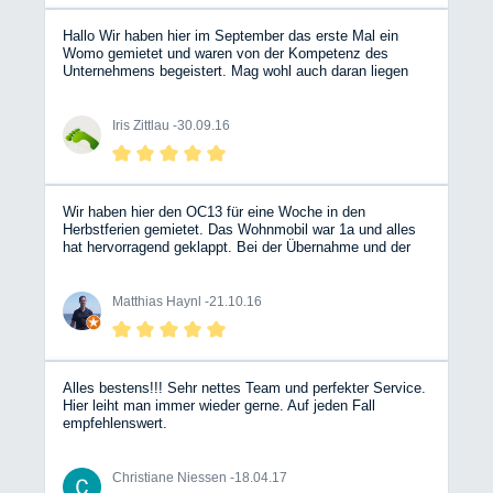
Hallo Wir haben hier im September das erste Mal ein
Womo gemietet und waren von der Kompetenz des
Unternehmens begeistert. Mag wohl auch daran liegen
das es von den Betreibern selbst und auch von
freundlichen Mitarbeitern geführt wird Anfragen sowie
Buchungen wurden prompt beantwortet.Selbst ein
Iris Zittlau -
30.09.16
vorheriges anschauen des ausgewählten Womo war kein
Problem .Wir werden hier weiterhin buchen und freuen
uns auf das nächste mal!!!! Grüße aus Köln Iris & Jörg
Wir haben hier den OC13 für eine Woche in den
Herbstferien gemietet. Das Wohnmobil war 1a und alles
hat hervorragend geklappt. Bei der Übernahme und der
Abgabe gab es überhaupt keine Probleme. Wir werden
hier auch unser nächstes Wohnmobil mieten.
Matthias Haynl -
21.10.16
Alles bestens!!! Sehr nettes Team und perfekter Service.
Hier leiht man immer wieder gerne. Auf jeden Fall
empfehlenswert.
Christiane Niessen -
18.04.17