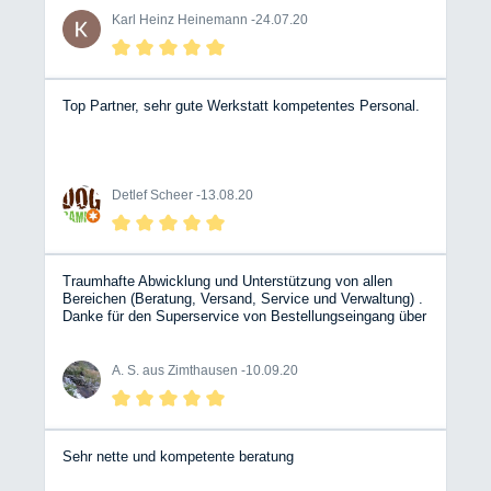
Karl Heinz Heinemann -
24.07.20
Top Partner, sehr gute Werkstatt kompetentes Personal.
Detlef Scheer -
13.08.20
Traumhafte Abwicklung und Unterstützung von allen
Bereichen (Beratung, Versand, Service und Verwaltung) .
Danke für den Superservice von Bestellungseingang über
Spontanänderung und Hilfe bei Unsicherheiten bis zum
Erhalt der Ware in vorbildlicher Verpackung/Zustand - und
das alles innerhalb von 2(!) Tagen... WOW! BESSER
A. S. aus Zimthausen -
10.09.20
KANN ES WIRKLICH NICHT LAUFEN!! RIESENLOB
ANS BW TEAM
Sehr nette und kompetente beratung