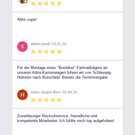
Alles super
stefan buett -
15.01.20
Für die Montage eines "Busbiker"-Fahrradträgers an
unseren Adria-Kastenwagen fuhren wir von Schleswig-
Holstein nach Burscheid. Bereits die Terminvergabe
verlief sehr freundlich und kurzfristig. Am Tag vor der
Montage konnten wir auf dem Betriebsgelände mit
unserem Womo übernachten. Das Personal am Empfang
Hans-Jürgen Bors -
01.04.20
und in der Werkstatt ist sehr freundlich und hilfsbereit.Die
Montage erfolgte im verabredeten Zeitrahmen. Schade,
daß diese Werkstatt nicht in unserer Nachbarschaft liegt!
Zuverlässiger Rückrufservice, freundliche und
kompetente Mitarbeiter. Ich fühlte mich top aufgehoben!