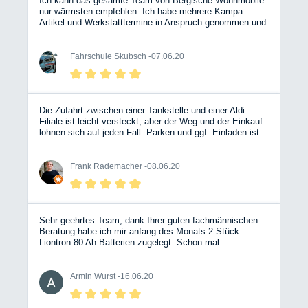
Ich kann das gesamte Team von Bergische Wohnmobile
nur wärmsten empfehlen. Ich habe mehrere Kampa
Artikel und Werkstatttermine in Anspruch genommen und
wurde immer Top beraten.....Lieferung und Preise sind
unschlagbar. Danke an das komplette Team. Dirk
Skubsch
Fahrschule Skubsch -
07.06.20
Die Zufahrt zwischen einer Tankstelle und einer Aldi
Filiale ist leicht versteckt, aber der Weg und der Einkauf
lohnen sich auf jeden Fall. Parken und ggf. Einladen ist
kein Problem. In mehreren Hallen werden Fahrzeuge und
Zubehör ausgestellt und fachkundig repariert. Es ist
sicherlich nicht der styl-ischste Shop aber man wird sehr
Frank Rademacher -
08.06.20
gut, kompetent und freundlich Beraten. Die Preise sind
fair. Das Personal ist sehr Hilfsbereit und hat auch einige
Tipps auf Lager. Hier werden auch Liontron Akkus
vertrieben. Auf jeden Fall eine Empfehlung.
Sehr geehrtes Team, dank Ihrer guten fachmännischen
Beratung habe ich mir anfang des Monats 2 Stück
Liontron 80 Ah Batterien zugelegt. Schon mal
vorweg,eine sehr gute Entscheidung. Mache gerade in
Bayern Urlaub und teste die Batterien. Das Wetter ist
momentan bewölkt mit Regen, über die Solaranlage
Armin Wurst -
16.06.20
kommt nicht viel Strom.Beide Batterien hatten bei der
Ankunft 100 %. Ich stehe frei, bereite jeden Tag 8