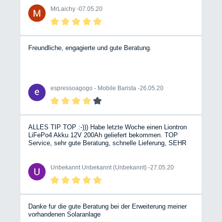
MrLaichy -
07.05.20
Freundliche, engagierte und gute Beratung.
espressoagogo - Mobile Barista -
26.05.20
ALLES TIP TOP :-))) Habe letzte Woche einen Liontron
LiFePo4 Akku 12V 200Ah geliefert bekommen. TOP
Service, sehr gute Beratung, schnelle Lieferung, SEHR
gut Verpackt. So soll es sein. :-)))) Zum Akku: Ich bin
Begeistert !!! :-)) , Funktioniert Einwandfrei. Bei der BT-
App gab´s erst ein bisserl Probleme. (Lag aber an
Unbekannt Unbekannt (Unbekannt) -
27.05.20
meinem Uralt-Smartphone S4 mini) :-( Mit dem I-Pad 4
Mini funktioniert´s Tadellos. Zeigt sogar 229,9 Ah an.
Leider sind die Lithium-Eisenphosphat-Akkus etwas
teuer, das ist aber bei dieser Technologie allgemein so.
Klare Kaufempfehlung !!! :-) Auch der Händler - SEHR zu
Danke fur die gute Beratung bei der Erweiterung meiner
Empfehlen :-)))) Jederzeit wieder :-)))
vorhandenen Solaranlage