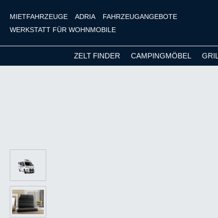
MIETFAHRZEUGE
ADRIA
FAHRZEUGANGEBOTE
WERKSTATT FÜR WOHNMOBILE
ZELT FINDER
CAMPINGMÖBEL
GRI
m Hauptinhalt springen
Zur Suche springen
Zur Hauptnavigation springen
Bildergalerie überspringen