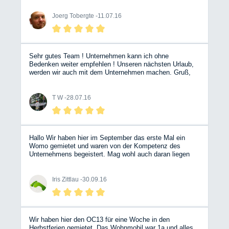
guter Partner in Sachen Wohnmobile.. Die Jungs und
Maedels wissen genau, was sie tun!! :) Nicht lange
Joerg Tobergte -
11.07.16
fackeln und buchen..
Sehr gutes Team ! Unternehmen kann ich ohne
Bedenken weiter empfehlen ! Unseren nächsten Urlaub,
werden wir auch mit dem Unternehmen machen. Gruß,
T.W.
T W -
28.07.16
Hallo Wir haben hier im September das erste Mal ein
Womo gemietet und waren von der Kompetenz des
Unternehmens begeistert. Mag wohl auch daran liegen
das es von den Betreibern selbst und auch von
freundlichen Mitarbeitern geführt wird Anfragen sowie
Buchungen wurden prompt beantwortet.Selbst ein
Iris Zittlau -
30.09.16
vorheriges anschauen des ausgewählten Womo war kein
Problem .Wir werden hier weiterhin buchen und freuen
uns auf das nächste mal!!!! Grüße aus Köln Iris & Jörg
Wir haben hier den OC13 für eine Woche in den
Herbstferien gemietet. Das Wohnmobil war 1a und alles