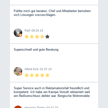
Fühlte mich gut beraten, Chef und Mitarbeiter bemühen
sich Lösungen vorzuschlagen.
Ralf -
08.04.19
Superschnell und gute Beratung
Alfred Inck -
01.07.19
Super Service auch in Reklamationsfall freundlich und
kompetent. Ich habe ein Kampa Vorzelt reklamiert weil
ein Reißverschluss defekt war. Bergische Wohnmobile
(Hr. Ochsendorf) hat die gesamte Abwicklung mit dem
Zelthersteller übernommen und ein nagelneues Zelt
geliefert. Meine Nachfragen wurden stets freundlich und
Henning Thiele -
04.07.19