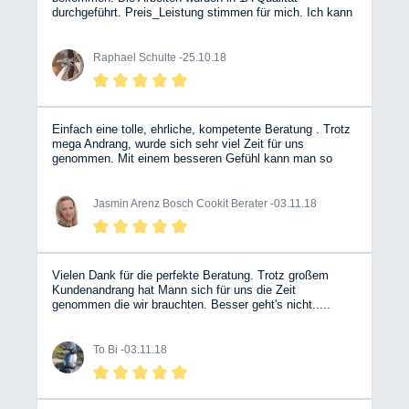
durchgeführt. Preis_Leistung stimmen für mich. Ich kann
euch nur weiter empfehlen und ich kommen gerne wieder.
Grund war eine undichte Wasserleitung (irgendwo) Hier
hat sich gezeigt, das die Kollegen ihr Handwerk
Raphael Schulte -
25.10.18
verstehen, da sie schon eine Idee hatte wo es her
kommt. EIne verbogene Trittstufe wurde gerichtet, das
ersparte mir eine Neue zu kaufen.
Einfach eine tolle, ehrliche, kompetente Beratung . Trotz
mega Andrang, wurde sich sehr viel Zeit für uns
genommen. Mit einem besseren Gefühl kann man so
eine Investition nicht tätigen. Wir sind überglücklich.
Vielen dank an das Team 😀
Jasmin Arenz Bosch Cookit Berater -
03.11.18
Vielen Dank für die perfekte Beratung. Trotz großem
Kundenandrang hat Mann sich für uns die Zeit
genommen die wir brauchten. Besser geht's nicht.....
To Bi -
03.11.18