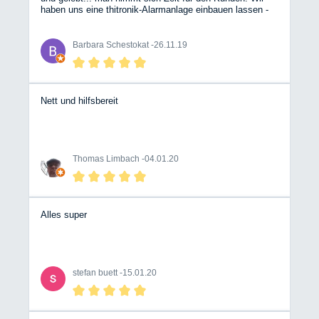
haben uns eine thitronik-Alarmanlage einbauen lassen -
vom ersten Kundenkontakt bis zum Einbau bzw.
Einweisung top!
Barbara Schestokat -
26.11.19
Nett und hilfsbereit
Thomas Limbach -
04.01.20
Alles super
stefan buett -
15.01.20