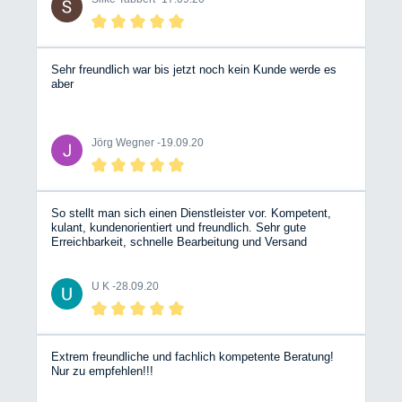
entspannt und freundlich geblieben. Sehr netter und
zuvorkommender Service! Werkstatt und die eifrigen
Mitarbeiter kann ich nur empfehlen.
Sehr freundlich war bis jetzt noch kein Kunde werde es
aber
Jörg Wegner -
19.09.20
So stellt man sich einen Dienstleister vor. Kompetent,
kulant, kundenorientiert und freundlich. Sehr gute
Erreichbarkeit, schnelle Bearbeitung und Versand
Bergische Wohnmobile jederzeit gerne wieder. Da könnte
such ein Hobbyhändler aus Stuttgart eine ganze dicke
Scheibe von abschneiden. Die sind genau das Gegenteil.
U K -
28.09.20
Nochmals dickes Lob dem Team Mit freundlichen Grüßen
Udo Krines
Extrem freundliche und fachlich kompetente Beratung!
Nur zu empfehlen!!!