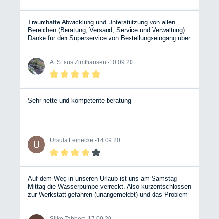
Traumhafte Abwicklung und Unterstützung von allen
Bereichen (Beratung, Versand, Service und Verwaltung) .
Danke für den Superservice von Bestellungseingang über
Spontanänderung und Hilfe bei Unsicherheiten bis zum
Erhalt der Ware in vorbildlicher Verpackung/Zustand - und
das alles innerhalb von 2(!) Tagen... WOW! BESSER
A. S. aus Zimthausen -
10.09.20
KANN ES WIRKLICH NICHT LAUFEN!! RIESENLOB
ANS BW TEAM
Sehr nette und kompetente beratung
Ursula Leinecke -
14.09.20
Auf dem Weg in unseren Urlaub ist uns am Samstag
Mittag die Wasserpumpe verreckt. Also kurzentschlossen
zur Werkstatt gefahren (unangemeldet) und das Problem
erklärt. Sofort hat sich ein Mechaniker Zeit genommen
und hat alles durchgemessen und anschließend die
defekte Wasserpumpe getauscht. Alles gut erklärt,
Silke Tabbert -
17.09.20