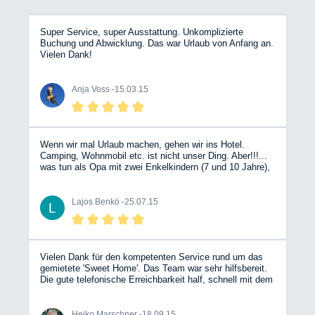
Super Service, super Ausstattung. Unkomplizierte
Buchung und Abwicklung. Das war Urlaub von Anfang an.
Vielen Dank!
Anja Voss -
15.03.15
Wenn wir mal Urlaub machen, gehen wir ins Hotel.
Camping, Wohnmobil etc. ist nicht unser Ding. Aber!!!...
was tun als Opa mit zwei Enkelkindern (7 und 10 Jahre),
deren Urlaub kurzfristig abgesagt werden musste?
Bergische Wohnmobile kontaktieren, auf der Internetseite
freie Vermietungsräume und Wunschfahrzeug aussuchen
Lajos Benkö -
25.07.15
und kontaktieren, um von einem sehr freundlichen,
kompetenten Team beraten und bedient zu werden. Glück
muss man haben, denn exakt im richtigen Zeitraum war
genau das richtige Fahrzeug (Blue Shark) frei, und wir
haben sechs tolle Tage bei bestem Wetter erlebt
Vielen Dank für den kompetenten Service rund um das
(Weserbergland, Fehmarn, Döbelner Land). Trotz der
gemietete 'Sweet Home'. Das Team war sehr hilfsbereit.
1.800 km Fahrtstrecke sehr entspannt. Das Fahrzeug war
Die gute telefonische Erreichbarkeit half, schnell mit dem
top, alles drin, alles dran, und obwohl es mein erstes
Auto zurechtzukommen. So stand einem erholsamen
Erlebnis mit einem WoMo war: das werde ich sicher
Urlaub nichts im Wege. Gerne möchte ich Bergische
wiederholen! Danke an das BWM-Team! Übrigens, allen
Wohnmobile weiterempfehlen.
Heiko Marschner -
18.09.15