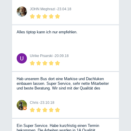
teures Geld einbauen.Ich bin sehr zufrieden und werde
dem nächst TÜV und mein Kuli bei diese Firma machen
JOHN Meghrazi -
23.04.18
lassen obwohl ich lange fahren muss es lohnt sich. John
Meghrazi Dipl.-Ing. Auch diesmal bei mein weitere
Besuch b.z.w Serviceleistungen Gas-Abnahme war ich
recht zufrieden. John Meghrazi Dipl.-Ing.
Alles tiptop kann ich nur empfehlen.
Ulrike Pisarski -
20.09.18
Hab unserem Bus dort eine Markise und Dachluken
einbauen lassen. Super Service, sehr nette Mitarbeiter
und beste Beratung. Wir sind mit der Qualität des
„Ausbaus“ sehr zufrieden.
Chris -
23.10.18
Ein Super Service. Habe kurzfristig einen Termin
bekommen. Die Arbeiten wurden in 1A Qualität