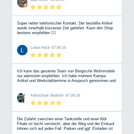
Super netter telefonischer Kontakt. Der bestellte Artikel
wurde innerhalb kürzester Zeit geliefert. Kann den Shop
bestens empfehlen 👍🏼
Lukas Hack -
07.06.20
Ich kann das gesamte Team von Bergische Wohnmobile
nur wärmsten empfehlen. Ich habe mehrere Kampa
Artikel und Werkstatttermine in Anspruch genommen und
wurde immer Top beraten.....Lieferung und Preise sind
unschlagbar. Danke an das komplette Team. Dirk
Skubsch
Fahrschule Skubsch -
07.06.20
Die Zufahrt zwischen einer Tankstelle und einer Aldi
Filiale ist leicht versteckt, aber der Weg und der Einkauf
lohnen sich auf jeden Fall. Parken und ggf. Einladen ist
kein Problem. In mehreren Hallen werden Fahrzeuge und