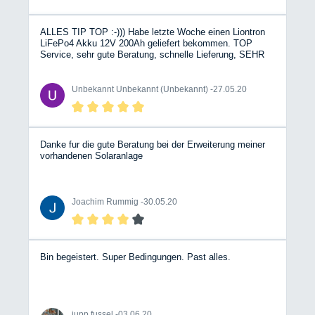
ALLES TIP TOP :-))) Habe letzte Woche einen Liontron
LiFePo4 Akku 12V 200Ah geliefert bekommen. TOP
Service, sehr gute Beratung, schnelle Lieferung, SEHR
gut Verpackt. So soll es sein. :-)))) Zum Akku: Ich bin
Begeistert !!! :-)) , Funktioniert Einwandfrei. Bei der BT-
App gab´s erst ein bisserl Probleme. (Lag aber an
Unbekannt Unbekannt (Unbekannt) -
27.05.20
meinem Uralt-Smartphone S4 mini) :-( Mit dem I-Pad 4
Mini funktioniert´s Tadellos. Zeigt sogar 229,9 Ah an.
Leider sind die Lithium-Eisenphosphat-Akkus etwas
teuer, das ist aber bei dieser Technologie allgemein so.
Klare Kaufempfehlung !!! :-) Auch der Händler - SEHR zu
Danke fur die gute Beratung bei der Erweiterung meiner
Empfehlen :-)))) Jederzeit wieder :-)))
vorhandenen Solaranlage
Joachim Rummig -
30.05.20
Bin begeistert. Super Bedingungen. Past alles.
jupp fussel -
03.06.20