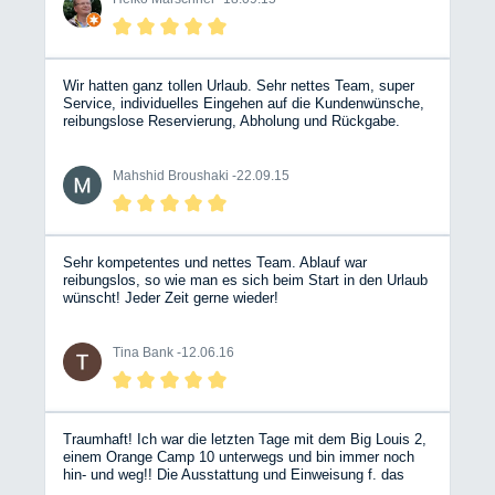
Befürchtungen zum Trotz: unterm Strich war es nicht
teurer als das ursprünglich geplante Hotel….
Wir hatten ganz tollen Urlaub. Sehr nettes Team, super
Service, individuelles Eingehen auf die Kundenwünsche,
reibungslose Reservierung, Abholung und Rückgabe.
Alles perfekt. Hadi und Mahshid
Mahshid Broushaki -
22.09.15
Sehr kompetentes und nettes Team. Ablauf war
reibungslos, so wie man es sich beim Start in den Urlaub
wünscht! Jeder Zeit gerne wieder!
Tina Bank -
12.06.16
Traumhaft! Ich war die letzten Tage mit dem Big Louis 2,
einem Orange Camp 10 unterwegs und bin immer noch
hin- und weg!! Die Ausstattung und Einweisung f. das
Fahrzeug war vorbildlich und sehr angenehm. Ein echt