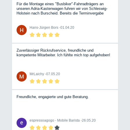
Für die Montage eines "Busbiker"-Fahrradträgers an
unseren Adria-Kastenwagen fuhren wir von Schleswig-
Holstein nach Burscheid. Bereits die Terminvergabe
verlief sehr freundlich und kurzfristig. Am Tag vor der
Montage konnten wir auf dem Betriebsgelände mit
unserem Womo übernachten. Das Personal am Empfang
Hans-Jürgen Bors -
01.04.20
und in der Werkstatt ist sehr freundlich und hilfsbereit.Die
Montage erfolgte im verabredeten Zeitrahmen. Schade,
daß diese Werkstatt nicht in unserer Nachbarschaft liegt!
Zuverlässiger Rückrufservice, freundliche und
kompetente Mitarbeiter. Ich fühlte mich top aufgehoben!
MrLaichy -
07.05.20
Freundliche, engagierte und gute Beratung.
espressoagogo - Mobile Barista -
26.05.20