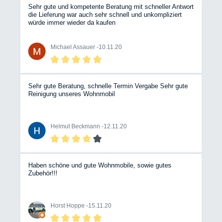
Werkstatt auch im Hinblick auf Zusatzeinbauten. Hier
Sehr gute und kompetente Beratung mit schneller Antwort
wird dann auch mal gesagt "braucht man nicht", statt
die Lieferung war auch sehr schnell und unkompliziert
dem Kunden etwas aufzuschwatzen. Das schafft
würde immer wieder da kaufen
Vertrauen. Ein weiteres Highlight war die fast dreistündige
Übergabe unseres Wohnmobils. Akribisch hat der
Verkaufsleiter uns jedes Detail vorgeführt und erklärt.
Michael Assauer -
10.11.20
Auch hier hat man die langjährige Praxis gemerkt. Wir
sind froh, diesen Händler gefunden zu haben und
wünschen weiterhin viel Erfolg!
Sehr gute Beratung, schnelle Termin Vergabe Sehr gute
Reinigung unseres Wohnmobil
Helmut Beckmann -
12.11.20
Haben schöne und gute Wohnmobile, sowie gutes
Zubehör!!!
Horst Hoppe -
15.11.20