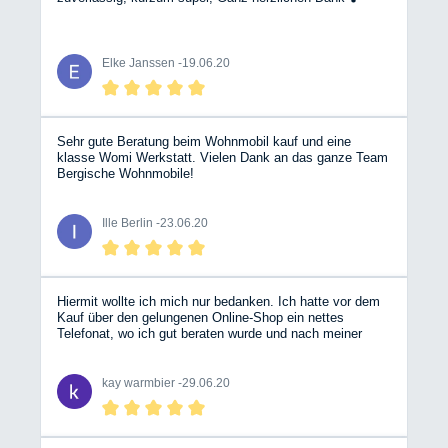
Elke Janssen -
19.06.20
Sehr gute Beratung beim Wohnmobil kauf und eine
klasse Womi Werkstatt. Vielen Dank an das ganze Team
Bergische Wohnmobile!
Ille Berlin -
23.06.20
Hiermit wollte ich mich nur bedanken. Ich hatte vor dem
Kauf über den gelungenen Online-Shop ein nettes
Telefonat, wo ich gut beraten wurde und nach meiner
Onlinebestellung hatte ich kurze Zeit später die
Versandbestätigung. Das fast 30kg Paket war dann am
Samstag ca. 24 Stunden später bei mir. Wirklich toll.
kay warmbier -
29.06.20